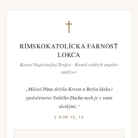
RÍMSKOKATOLÍCKA FARNOSŤ
LOKCA
Kostol Najsvätejšej Trojice · Kostol svätých anjelov
strážcov
„Milosť Pána Ježiša Krista a Božia láska i
spoločenstvo Svätého Ducha nech je s vami
všetkými.“
2 KOR 13, 13