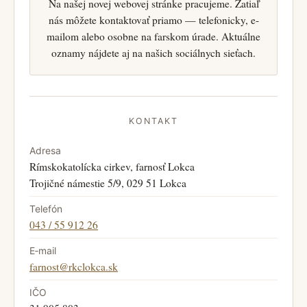
Na našej novej webovej stránke pracujeme. Zatiaľ
nás môžete kontaktovať priamo — telefonicky, e-
mailom alebo osobne na farskom úrade. Aktuálne
oznamy nájdete aj na našich sociálnych sieťach.
KONTAKT
Adresa
Rímskokatolícka cirkev, farnosť Lokca
Trojičné námestie 5/9, 029 51 Lokca
Telefón
043 / 55 912 26
E‑mail
farnost@rkclokca.sk
IČO