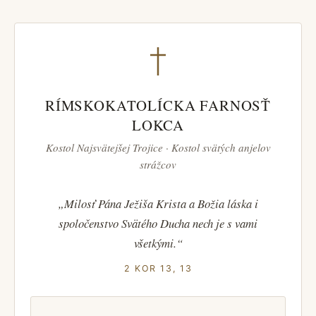
RÍMSKOKATOLÍCKA FARNOSŤ
LOKCA
Kostol Najsvätejšej Trojice · Kostol svätých anjelov
strážcov
„Milosť Pána Ježiša Krista a Božia láska i
spoločenstvo Svätého Ducha nech je s vami
všetkými.“
2 KOR 13, 13