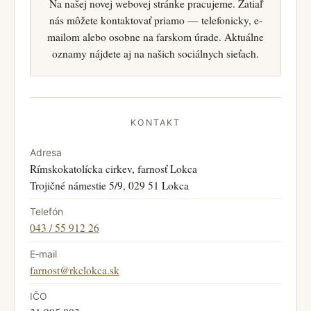
Na našej novej webovej stránke pracujeme. Zatiaľ
nás môžete kontaktovať priamo — telefonicky, e-
mailom alebo osobne na farskom úrade. Aktuálne
oznamy nájdete aj na našich sociálnych sieťach.
KONTAKT
Adresa
Rímskokatolícka cirkev, farnosť Lokca
Trojičné námestie 5/9, 029 51 Lokca
Telefón
043 / 55 912 26
E‑mail
farnost@rkclokca.sk
IČO