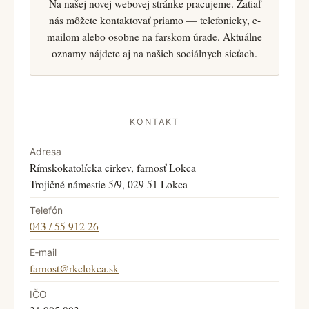
Na našej novej webovej stránke pracujeme. Zatiaľ
nás môžete kontaktovať priamo — telefonicky, e-
mailom alebo osobne na farskom úrade. Aktuálne
oznamy nájdete aj na našich sociálnych sieťach.
KONTAKT
Adresa
Rímskokatolícka cirkev, farnosť Lokca
Trojičné námestie 5/9, 029 51 Lokca
Telefón
043 / 55 912 26
E‑mail
farnost@rkclokca.sk
IČO