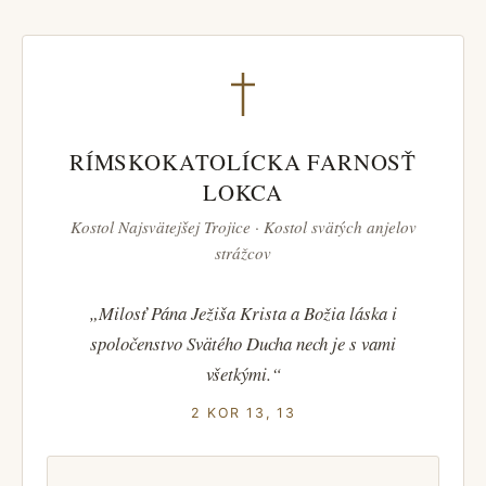
RÍMSKOKATOLÍCKA FARNOSŤ
LOKCA
Kostol Najsvätejšej Trojice · Kostol svätých anjelov
strážcov
„Milosť Pána Ježiša Krista a Božia láska i
spoločenstvo Svätého Ducha nech je s vami
všetkými.“
2 KOR 13, 13