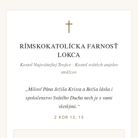
RÍMSKOKATOLÍCKA FARNOSŤ
LOKCA
Kostol Najsvätejšej Trojice · Kostol svätých anjelov
strážcov
„Milosť Pána Ježiša Krista a Božia láska i
spoločenstvo Svätého Ducha nech je s vami
všetkými.“
2 KOR 13, 13