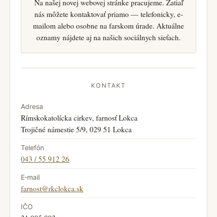
Na našej novej webovej stránke pracujeme. Zatiaľ
nás môžete kontaktovať priamo — telefonicky, e-
mailom alebo osobne na farskom úrade. Aktuálne
oznamy nájdete aj na našich sociálnych sieťach.
KONTAKT
Adresa
Rímskokatolícka cirkev, farnosť Lokca
Trojičné námestie 5/9, 029 51 Lokca
Telefón
043 / 55 912 26
E‑mail
farnost@rkclokca.sk
IČO