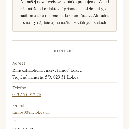
Na našej novej webovej stránke pracujeme. Zatiaľ
nás môžete kontaktovať priamo — telefonicky, e-
mailom alebo osobne na farskom úrade. Aktuálne
oznamy nájdete aj na našich sociálnych sieťach.
KONTAKT
Adresa
Rímskokatolícka cirkev, farnosť Lokca
Trojičné námestie 5/9, 029 51 Lokca
Telefón
043 / 55 912 26
E‑mail
farnost@rkclokca.sk
IČO