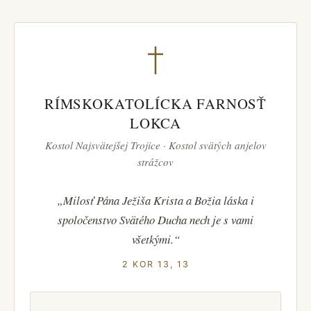
RÍMSKOKATOLÍCKA FARNOSŤ
LOKCA
Kostol Najsvätejšej Trojice · Kostol svätých anjelov
strážcov
„Milosť Pána Ježiša Krista a Božia láska i
spoločenstvo Svätého Ducha nech je s vami
všetkými.“
2 KOR 13, 13