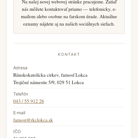
Na našej novej webovej stránke pracujeme. Zatiaľ
nás môžete kontaktovať priamo — telefonicky, e-
mailom alebo osobne na farskom úrade. Aktuálne
oznamy nájdete aj na našich sociálnych sieťach.
KONTAKT
Adresa
Rímskokatolícka cirkev, farnosť Lokca
Trojičné námestie 5/9, 029 51 Lokca
Telefón
043 / 55 912 26
E‑mail
farnost@rkclokca.sk
IČO