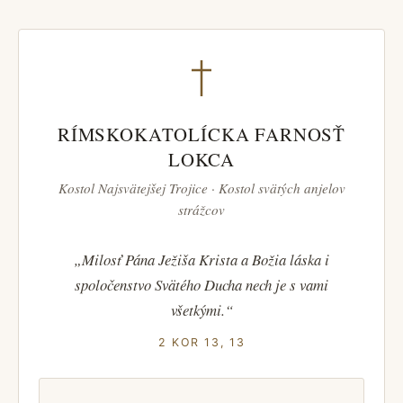
RÍMSKOKATOLÍCKA FARNOSŤ
LOKCA
Kostol Najsvätejšej Trojice · Kostol svätých anjelov
strážcov
„Milosť Pána Ježiša Krista a Božia láska i
spoločenstvo Svätého Ducha nech je s vami
všetkými.“
2 KOR 13, 13