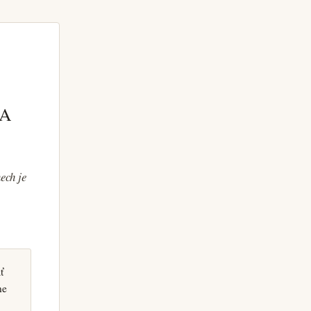
CA
ech je
ť
ne