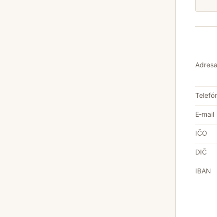
Adres
Telefó
E‑mail
IČO
DIČ
IBAN