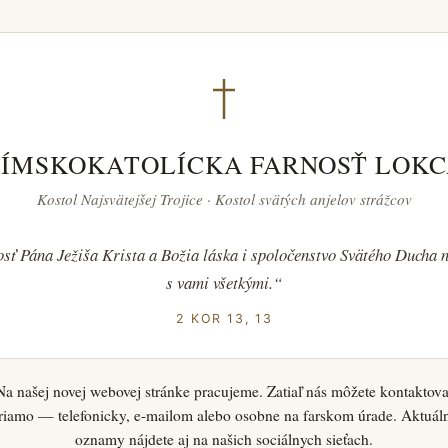
ÍMSKOKATOLÍCKA FARNOSŤ LOK
Kostol Najsvätejšej Trojice · Kostol svätých anjelov strážcov
sť Pána Ježiša Krista a Božia láska i spoločenstvo Svätého Ducha n
s vami všetkými.“
2 KOR 13, 13
Na našej novej webovej stránke pracujeme. Zatiaľ nás môžete kontaktova
riamo — telefonicky, e-mailom alebo osobne na farskom úrade. Aktuál
oznamy nájdete aj na našich sociálnych sieťach.