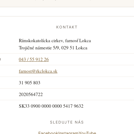
KONTAKT
Rímskokatolícka cirkev, farnosť Lokca
a
Trojičné námestie 5/9, 029 51 Lokca
043 / 55 912 26
n
farnost@rkclokca.sk
31 905 803
2020564722
SK33 0900 0000 0000 5417 9632
SLEDUJTE NÁS
Facebook
Instagram
YouTube