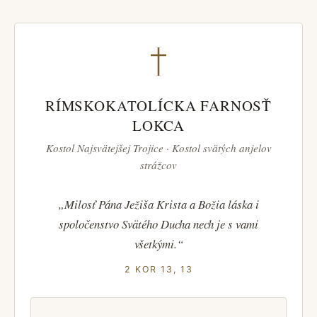
RÍMSKOKATOLÍCKA FARNOSŤ
LOKCA
Kostol Najsvätejšej Trojice · Kostol svätých anjelov
strážcov
„Milosť Pána Ježiša Krista a Božia láska i
spoločenstvo Svätého Ducha nech je s vami
všetkými.“
2 KOR 13, 13