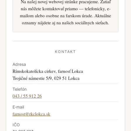
Na našej novej webovej stránke pracujeme. Zatiaľ
nás môžete kontaktovať priamo — telefonicky, e-
mailom alebo osobne na farskom úrade. Aktuálne
oznamy nájdete aj na našich sociálnych sieťach.
KONTAKT
Adresa
Rímskokatolícka cirkev, farnosť Lokca
Trojičné námestie 5/9, 029 51 Lokca
Telefón
043 / 55 912 26
E‑mail
farnost@rkclokca.sk
IČO