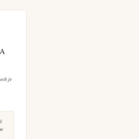
CA
ech je
ť
ne