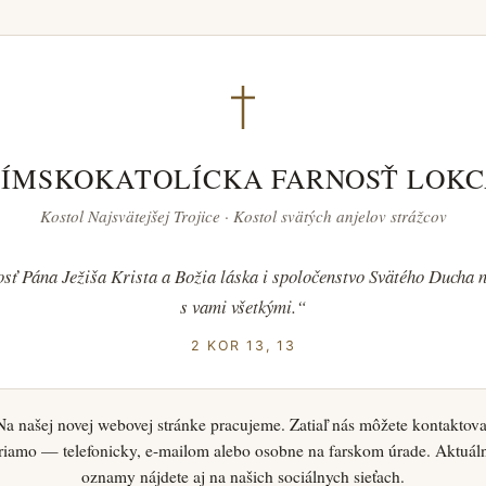
ÍMSKOKATOLÍCKA FARNOSŤ LOK
Kostol Najsvätejšej Trojice · Kostol svätých anjelov strážcov
sť Pána Ježiša Krista a Božia láska i spoločenstvo Svätého Ducha n
s vami všetkými.“
2 KOR 13, 13
Na našej novej webovej stránke pracujeme. Zatiaľ nás môžete kontaktova
riamo — telefonicky, e-mailom alebo osobne na farskom úrade. Aktuál
oznamy nájdete aj na našich sociálnych sieťach.