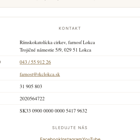
KONTAKT
Rímskokatolícka cirkev, farnosť Lokca
a
Trojičné námestie 5/9, 029 51 Lokca
043 / 55 912 26
n
farnost@rkclokca.sk
31 905 803
2020564722
SK33 0900 0000 0000 5417 9632
SLEDUJTE NÁS
Facebook
Instagram
YouTube